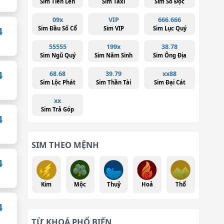
Sim Tiến Lên
Sim Taxi
Sim Số Độc
09x
VIP
666.666
Sim Đầu Số Cổ
Sim VIP
Sim Lục Quý
4
55555
199x
38.78
Sim Ngũ Quý
Sim Năm Sinh
Sim Ông Địa
4
68.68
39.79
xx88
Sim Lộc Phát
Sim Thần Tài
Sim Đại Cát
xx
Sim Trả Góp
4
SIM THEO MỆNH
4
Kim
Mộc
Thuỷ
Hoả
Thổ
4
TỪ KHOÁ PHỔ BIẾN