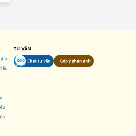
TƯ VẤN
ghìn
Chat tư vấn
Góp ý phản ánh
riệu
ệu
iệu
iệu