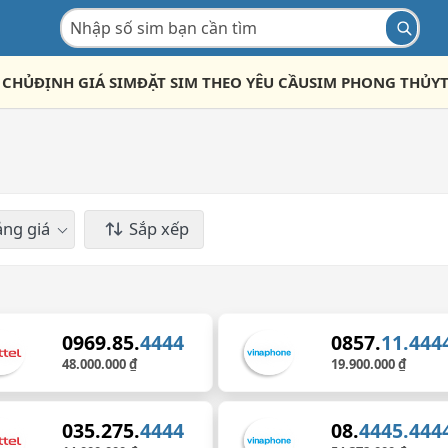
 CHỦ
ĐỊNH GIÁ SIM
ĐẶT SIM THEO YÊU CẦU
SIM PHONG THỦY
ng giá
Sắp xếp
0969.85.
4444
0857.
11.444
48.000.000 ₫
19.900.000 ₫
035.275.
4444
08.
4445.444