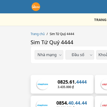
TRANG
Trang chủ
/
Sim Tứ Quý 4444
Sim Tứ Quý 4444
Nhà mạng
Đầu số
Khoả
0825.61.
4444
3.435.000 ₫
0854.
40.44.44