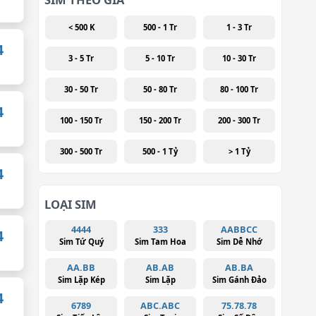
< 500 K
500 - 1 Tr
1 - 3 Tr
4
3 - 5 Tr
5 - 10 Tr
10 - 30 Tr
30 - 50 Tr
50 - 80 Tr
80 - 100 Tr
4
100 - 150 Tr
150 - 200 Tr
200 - 300 Tr
300 - 500 Tr
500 - 1 Tỷ
> 1 Tỷ
4
LOẠI SIM
4444
333
AABBCC
4
Sim Tứ Quý
Sim Tam Hoa
Sim Dễ Nhớ
AA.BB
AB.AB
AB.BA
Sim Lặp Kép
Sim Lặp
Sim Gánh Đảo
4
6789
ABC.ABC
75.78.78