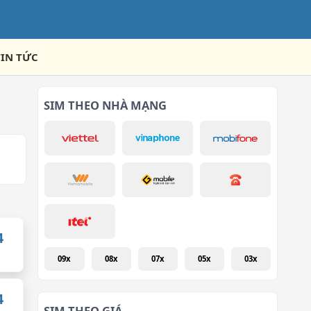
TIN TỨC
SIM THEO NHÀ MẠNG
4
09x
08x
07x
05x
03x
4
SIM THEO GIÁ