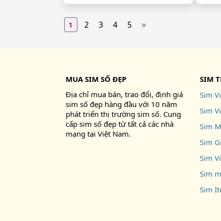
»
2
3
4
5
1
MUA SIM SỐ ĐẸP
SIM 
Địa chỉ mua bán, trao đổi, định giá
Sim Vi
sim số đẹp hàng đầu với 10 năm
Sim V
phát triển thị trường sim số. Cung
cấp sim số đẹp từ tất cả các nhà
Sim M
mạng tại Việt Nam.
Sim G
Sim V
Sim m
Sim I