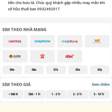
tiền cho bưu tá. Chúc quý khách gặp nhiều may mắn khi
sở hữu thuê bao 0932492017
SIM THEO NHÀ MẠNG
09x
08x
07x
05x
03x
SIM THEO GIÁ
Xem thêm
< 500 K
500 - 1 Tr
1 - 3 Tr
3 - 5 Tr
5 - 10 Tr