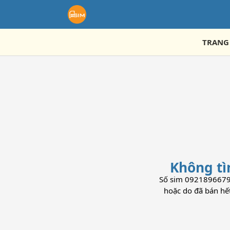
TRANG
Không tì
Số sim 0921896679 h
hoặc do đã bán hế