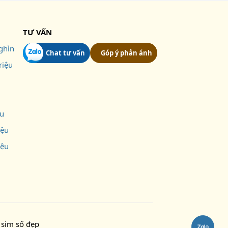
TƯ VẤN
ghìn
Chat tư vấn
Góp ý phản ánh
riệu
ệu
iệu
iệu
sim số đẹp