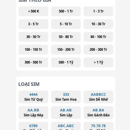
< 500 K
500 - 1 Tr
1 - 3 Tr
3 - 5 Tr
5 - 10 Tr
10 - 30 Tr
30 - 50 Tr
50 - 80 Tr
80 - 100 Tr
100 - 150 Tr
150 - 200 Tr
200 - 300 Tr
300 - 500 Tr
500 - 1 Tỷ
> 1 Tỷ
LOẠI SIM
4444
333
AABBCC
Sim Tứ Quý
Sim Tam Hoa
Sim Dễ Nhớ
AA.BB
AB.AB
AB.BA
Sim Lặp Kép
Sim Lặp
Sim Gánh Đảo
6789
ABC.ABC
75.78.78