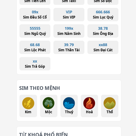
Sim Tiến Lên
Sim Taxi
Sim Số Độc
09x
VIP
666.666
Sim Đầu Số Cổ
Sim VIP
Sim Lục Quý
55555
199x
38.78
Sim Ngũ Quý
Sim Năm Sinh
Sim Ông Địa
68.68
39.79
xx88
Sim Lộc Phát
Sim Thần Tài
Sim Đại Cát
xx
Sim Trả Góp
SIM THEO MỆNH
Kim
Mộc
Thuỷ
Hoả
Thổ
TỪ KHOÁ PHỔ BIẾN