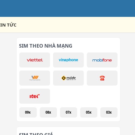
TIN TỨC
SIM THEO NHÀ MẠNG
09x
08x
07x
05x
03x
SIM THEO GIÁ