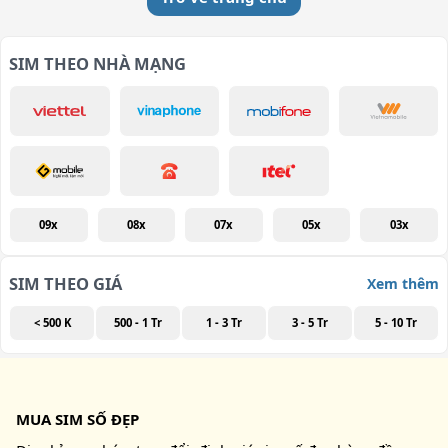
SIM THEO NHÀ MẠNG
09x
08x
07x
05x
03x
SIM THEO GIÁ
Xem thêm
< 500 K
500 - 1 Tr
1 - 3 Tr
3 - 5 Tr
5 - 10 Tr
MUA SIM SỐ ĐẸP