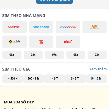
SIM THEO NHÀ MẠNG
09x
08x
07x
05x
03x
SIM THEO GIÁ
Xem thêm
< 500 K
500 - 1 Tr
1 - 3 Tr
3 - 5 Tr
5 - 10 Tr
MUA SIM SỐ ĐẸP