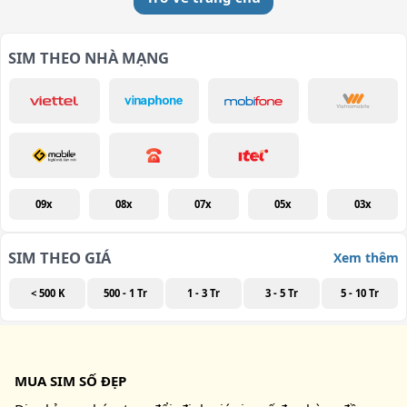
SIM THEO NHÀ MẠNG
09x
08x
07x
05x
03x
SIM THEO GIÁ
Xem thêm
< 500 K
500 - 1 Tr
1 - 3 Tr
3 - 5 Tr
5 - 10 Tr
MUA SIM SỐ ĐẸP