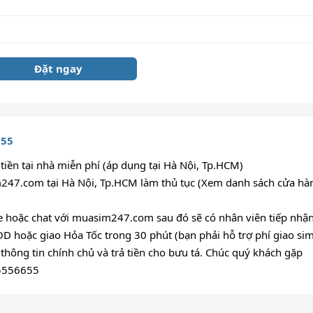
Đặt ngay
655
iền tại nhà miễn phí (áp dụng tại Hà Nội, Tp.HCM)
47.com tại Hà Nội, Tp.HCM làm thủ tục (Xem danh sách cửa hà
ne hoặc chat với muasim247.com sau đó sẽ có nhân viên tiếp nhậ
OD hoặc giao Hỏa Tốc trong 30 phút (bạn phải hỗ trợ phí giao sim
thông tin chính chủ và trả tiền cho bưu tá. Chúc quý khách gặp
85556655