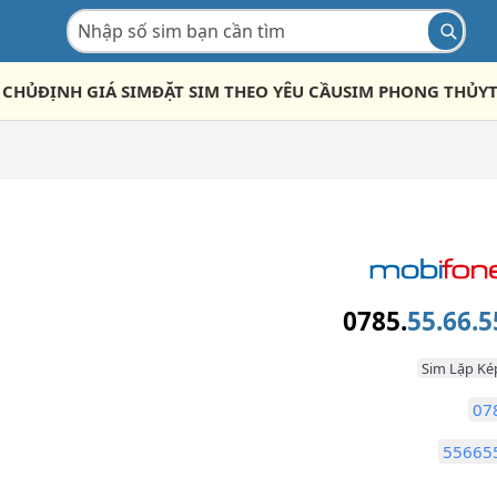
 CHỦ
ĐỊNH GIÁ SIM
ĐẶT SIM THEO YÊU CẦU
SIM PHONG THỦY
0785.
55.66.5
Sim Lặp Ké
07
55665