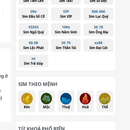
Sim Tiến Lên
Sim Taxi
Sim Số Độc
09x
VIP
666.666
Sim Đầu Số Cổ
Sim VIP
Sim Lục Quý
55555
199x
38.78
Sim Ngũ Quý
Sim Năm Sinh
Sim Ông Địa
68.68
39.79
xx88
Sim Lộc Phát
Sim Thần Tài
Sim Đại Cát
xx
Sim Trả Góp
ng ở
SIM THEO MỆNH
n
)
Kim
Mộc
Thuỷ
Hoả
Thổ
TỪ KHOÁ PHỔ BIẾN