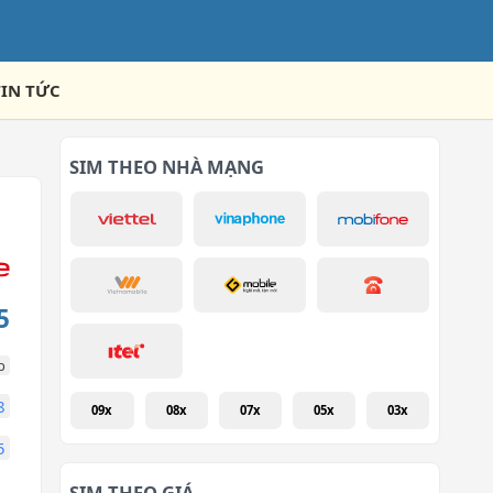
TIN TỨC
SIM THEO NHÀ MẠNG
5
p
8
09x
08x
07x
05x
03x
5
SIM THEO GIÁ