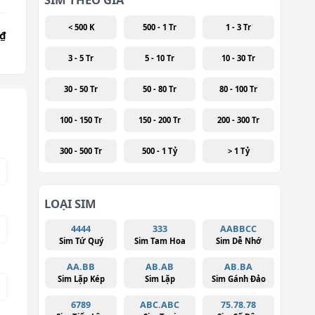
< 500 K
500 - 1 Tr
1 - 3 Tr
 ₫
3 - 5 Tr
5 - 10 Tr
10 - 30 Tr
30 - 50 Tr
50 - 80 Tr
80 - 100 Tr
100 - 150 Tr
150 - 200 Tr
200 - 300 Tr
300 - 500 Tr
500 - 1 Tỷ
> 1 Tỷ
LOẠI SIM
4444
333
AABBCC
Sim Tứ Quý
Sim Tam Hoa
Sim Dễ Nhớ
AA.BB
AB.AB
AB.BA
Sim Lặp Kép
Sim Lặp
Sim Gánh Đảo
6789
ABC.ABC
75.78.78