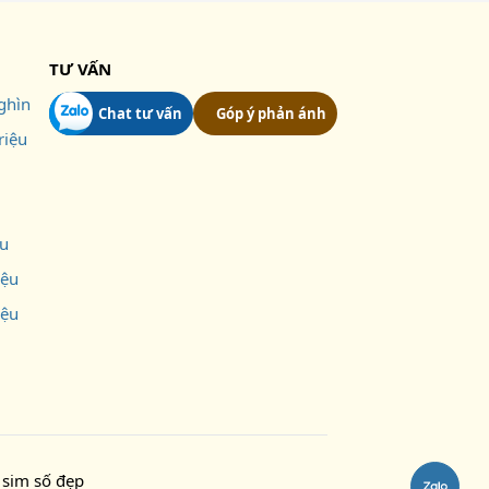
TƯ VẤN
ghìn
Chat tư vấn
Góp ý phản ánh
riệu
ệu
iệu
iệu
sim số đẹp