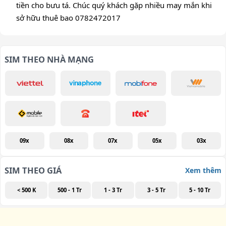
tiền cho bưu tá. Chúc quý khách gặp nhiều may mắn khi
sở hữu thuê bao 0782472017
SIM THEO NHÀ MẠNG
09x
08x
07x
05x
03x
SIM THEO GIÁ
Xem thêm
< 500 K
500 - 1 Tr
1 - 3 Tr
3 - 5 Tr
5 - 10 Tr