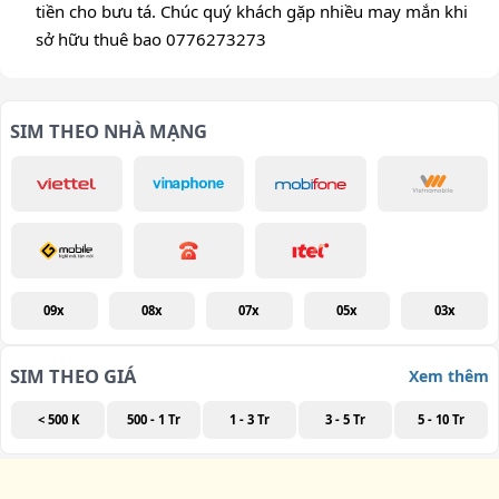
tiền cho bưu tá. Chúc quý khách gặp nhiều may mắn khi
sở hữu thuê bao 0776273273
SIM THEO NHÀ MẠNG
09x
08x
07x
05x
03x
SIM THEO GIÁ
Xem thêm
< 500 K
500 - 1 Tr
1 - 3 Tr
3 - 5 Tr
5 - 10 Tr