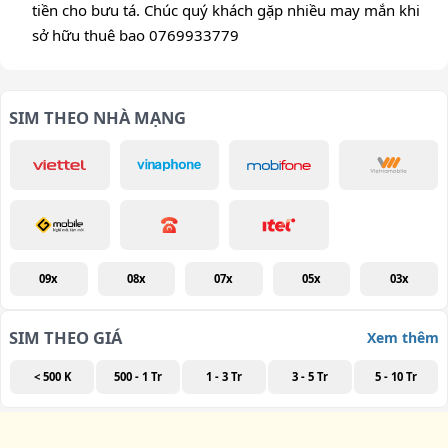
tiền cho bưu tá. Chúc quý khách gặp nhiều may mắn khi
sở hữu thuê bao 0769933779
SIM THEO NHÀ MẠNG
09x
08x
07x
05x
03x
SIM THEO GIÁ
Xem thêm
< 500 K
500 - 1 Tr
1 - 3 Tr
3 - 5 Tr
5 - 10 Tr