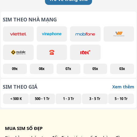
SIM THEO NHÀ MẠNG
09x
08x
07x
05x
03x
SIM THEO GIÁ
Xem thêm
< 500 K
500 - 1 Tr
1 - 3 Tr
3 - 5 Tr
5 - 10 Tr
MUA SIM SỐ ĐẸP